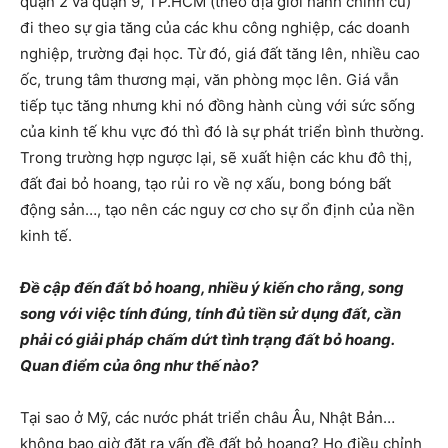
quận 2 và quận 9, TP.HCM (theo địa giới hành chính cũ)
đi theo sự gia tăng của các khu công nghiệp, các doanh
nghiệp, trường đại học. Từ đó, giá đất tăng lên, nhiều cao
ốc, trung tâm thương mại, văn phòng mọc lên. Giá vẫn
tiếp tục tăng nhưng khi nó đồng hành cùng với sức sống
của kinh tế khu vực đó thì đó là sự phát triển bình thường.
Trong trường hợp ngược lại, sẽ xuất hiện các khu đô thị,
đất đai bỏ hoang, tạo rủi ro về nợ xấu, bong bóng bất
động sản…, tạo nên các nguy cơ cho sự ổn định của nền
kinh tế.
Đề cập đến đất bỏ hoang, nhiều ý kiến cho rằng, song
song với việc tính đúng, tính đủ tiền sử dụng đất, cần
phải có giải pháp chấm dứt tình trạng đất bỏ hoang.
Quan điểm của ông như thế nào?
Tại sao ở Mỹ, các nước phát triển châu Âu, Nhật Bản…
không bao giờ đặt ra vấn đề đất bỏ hoang? Họ điều chỉnh