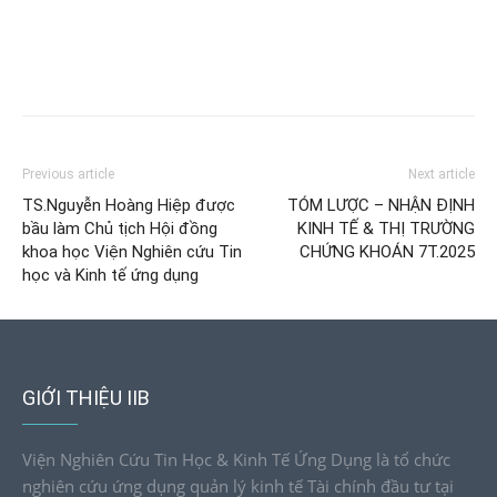
Previous article
Next article
TS.Nguyễn Hoàng Hiệp được
TÓM LƯỢC – NHẬN ĐỊNH
bầu làm Chủ tịch Hội đồng
KINH TẾ & THỊ TRƯỜNG
khoa học Viện Nghiên cứu Tin
CHỨNG KHOÁN 7T.2025
học và Kinh tế ứng dụng
GIỚI THIỆU IIB
Viện Nghiên Cứu Tin Học & Kinh Tế Ứng Dụng là tổ chức
nghiên cứu ứng dụng quản lý kinh tế Tài chính đầu tư tại