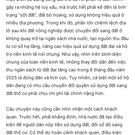
gây ra những hệ luỵ xấu, mà trước hết phải kể đến là tình
trạng “sốt đất”, đất bỏ hoang, sử dụng không hiệu quả ở
nhiều địa phương. Trong khi đó, phần lớn chênh lệch địa
tô sau khi đất nông nghiệp được chuyển đổi sang đất ở
không quay trở lại ngân sách nhà nước, tạo nguồn thu đầu
tư cơ sở hạ tầng, nâng cao hiệu quả sử dụng đất đai và hỗ
trợ nền kinh tế nói chung. Như vậy, nhìn trên bình diện
chung của toàn nền kinh tế, những thay đổi dẫn đến việc
thu ngân sách từ đất đai tăng cao trong 6 tháng đầu năm
2025 là đúng đắn và tích cực. Tuy nhiên, cá biệt một số hộ
dân đang có nhu cầu chuyển đổi quyền sử dụng đất sang
đất thổ cư phải chịu chi phí tài chính nặng hơn.
Câu chuyện này cũng cần nhìn nhận một cách khách
quan. Trước hết, phải khẳng định, nhà nước đã tạo điều
kiện để người dân nộp tiền sử dụng đất, đổi sổ đỏ sang
đất thổ cư. Có thể do hoàn cảnh khách quan, điều kiện