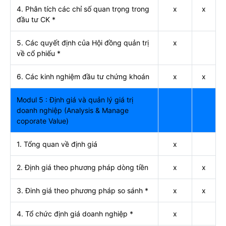
4. Phân tích các chỉ số quan trọng trong
x
x
đầu tư CK *
5. Các quyết định của Hội đồng quản trị
x
về cổ phiếu *
6. Các kinh nghiệm đầu tư chứng khoán
x
x
Modul 5 : Định giá và quản lý giá trị
doanh nghiệp (Analysis & Manage
coporate Value)
1. Tổng quan về định giá
x
2. Định giá theo phương pháp dòng tiền
x
x
3. Đinh giá theo phương pháp so sánh *
x
x
4. Tổ chức định giá doanh nghiệp *
x