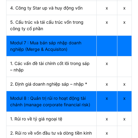
4. Công ty Star up và huy động vốn
x
x
5. Cấu trúc và tái cấu trúc vốn trong
x
x
công ty cổ phần
Modul 7 : Mua bán sáp nhập doanh
nghiệp (Merge & Acquisiton)
1. Các vấn đề tài chính cốt lõi trong sáp
x
– nhập
2. Định giá doanh nghiệp sáp – nhập *
x
x
Modul 8 : Quản trị rủi ro hoạt động tài
x
x
chánh (manage corporate financial risk)
1. Rủi ro về tỷ giá ngoại tệ
x
x
2. Rủi ro về vốn đầu tư và dòng tiền kinh
x