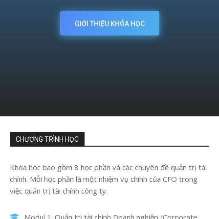
GIỚI THIỆU KHÓA HỌC
kinh
tế
ứng
CHƯƠNG TRÌNH HỌC
dụng
Khóa học bao gồm 8 học phần và các chuyên đề quản trị tài
chính. Mỗi học phần là một nhiệm vụ chính của CFO trong
việc quản trị tài chính công ty.
Modul 1: Quản trị tài chính Doanh nghiệp (Corporate