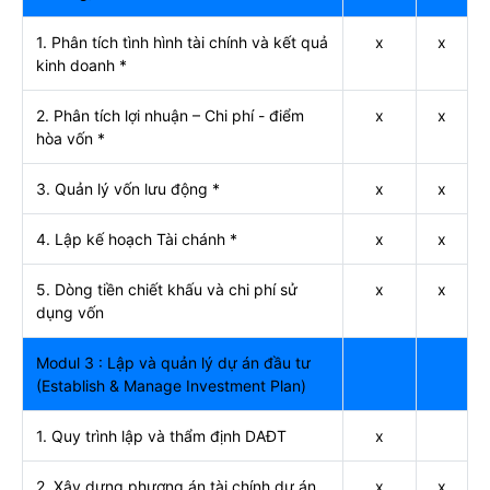
1. Phân tích tình hình tài chính và kết quả
x
x
kinh doanh *
2. Phân tích lợi nhuận – Chi phí - điểm
x
x
hòa vốn *
3. Quản lý vốn lưu động *
x
x
4. Lập kế hoạch Tài chánh *
x
x
5. Dòng tiền chiết khấu và chi phí sử
x
x
dụng vốn
Modul 3 : Lập và quản lý dự án đầu tư
(Establish & Manage Investment Plan)
1. Quy trình lập và thẩm định DAĐT
x
2. Xây dựng phương án tài chính dự án
x
x