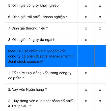
5. Đinh giá công ty khởi nghiệp
x
x
6. Đinh giá trái phiếu doanh nghiệp *
x
x
7. Định giá thương hiệu *
x
x
8. Đinh giá công ty đa ngành
x
Modul 6 : Tổ chức và huy động vốn
công ty cổ phần (Capital Management in
Joint stock company)
1. Tổ chức Huy đông vốn trong công ty
x
cổ phần *
2. Vay vốn Ngân hàng *
x
x
3. Huy động vốn qua phát hành cổ phiếu
x
x
& Trái phiếu. *