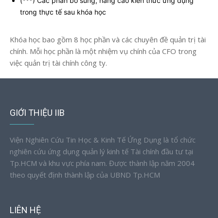
(***) Các phần bổ sung, nâng cao kiến thức ứng dụng
trong thực tế sau khóa học
Khóa học bao gồm 8 học phần và các chuyên đề quản trị tài
chính. Mỗi học phần là một nhiệm vụ chính của CFO trong
việc quản trị tài chính công ty.
GIỚI THIỆU IIB
Viện Nghiên Cứu Tin Học & Kinh Tế Ứng Dụng là tổ chức
nghiên cứu ứng dụng quản lý kinh tế Tài chính đầu tư tại
Tp.HCM và khu vực phía nam. Được thành lập năm 2004
theo quyết định thành lập của UBND Tp.HCM
LIÊN HỆ