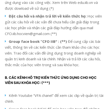
ứng dụng vào các công việc. Xem trên Web edu.iib.vn và
được dowload về sử dụng (*)
Đặt câu hỏi và nhận trả lời về kiến thức họ:
Học viên
gửi các câu hỏi về các vấn đề chưa hiểu cần giải đáp trong
các học phần và nhận các giải đáp hướng dẫn qua mail
CFO.iib.hocvien@gmail.com (**)
Group face book “CFO IIB" : (**)
Để cung cấp các bài
viết, thông tin về các kiến thức cần tham khảo cho các học
viên. Trao đổi các vấn đề ứng dụng trong doanh nghiệp về
quản trị kinh doanh và tài chính. Nhận và trả lời các câu hỏi,
thắc mắc của học viên trong và sau khóa học.
B. CÁC KÊNH HỖ TRỢ KIẾN THỨC ỨNG DỤNG CHO HỌC
VIÊN SAU KHÓA HỌC: (***)
Kênh Youtube “VFA chanel” để xem các clip về quản trị tài
chính.