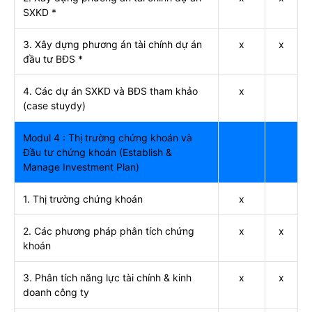
SXKD *
3. Xây dựng phương án tài chính dự án
x
x
đầu tư BĐS *
4. Các dự án SXKD và BĐS tham khảo
x
(case stuydy)
Modul 4 : Thị trường chứng khoán và
Đầu tư chứng khoán (Establish &
Manage Investment Plan)
1. Thị trường chứng khoán
x
2. Các phương pháp phân tích chứng
x
x
khoán
3. Phân tích năng lực tài chính & kinh
x
x
doanh công ty