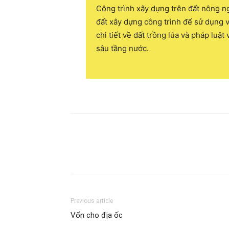
Công trình xây dựng trên đất nông ng
đất xây dựng công trình để sử dụng v
chi tiết về đất trồng lúa và pháp luậ
sâu tầng nước.
Previous article
Vốn cho địa ốc