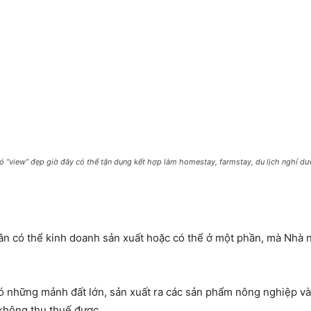
ó “view” đẹp giờ đây có thể tận dụng kết hợp làm homestay, farmstay, du lịch nghỉ d
n có thể kinh doanh sản xuất hoặc có thể ở một phần, mà Nhà n
ó những mảnh đất lớn, sản xuất ra các sản phẩm nông nghiệp và
 không thu thuế được.