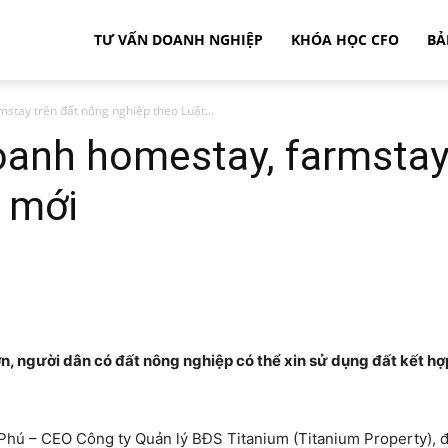
TƯ VẤN DOANH NGHIỆP
KHÓA HỌC CFO
BẢ
stay trên đất nông nghiệp theo Luật...
oanh homestay, farmstay
t mới
ơn, người dân có đất nông nghiệp có thể xin sử dụng đất kết h
Phú – CEO Công ty Quản lý BĐS Titanium (Titanium Property),