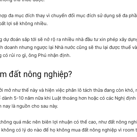
hợp đa mục đích thay vì chuyển đổi mục đích sử dụng sẽ đa phần
ất lợi sẽ không nhiều.
ng dự đoán sắp tới sẽ nở rộ ra nhiều nhà đầu tư xin phép xây dự
nh doanh nhưng ngược lại Nhà nước cũng sẽ thu lại được thuế và 
 có rủi ro gì, ông Phú nhận định.
om đất nông nghiệp?
ởi mở như thế này và hiện việc phân lô tách thửa đang còn khó,
 dành 5-10 năm nữa khi Luật thoáng hơn hoặc có các Nghị định s
 nay là nguồn cho sau này.
hông quá mắc nên biên lợi nhuận có thể cao, như đất nông nghi
, không có lý do nào để họ không mua đất nông nghiệp vì room tă