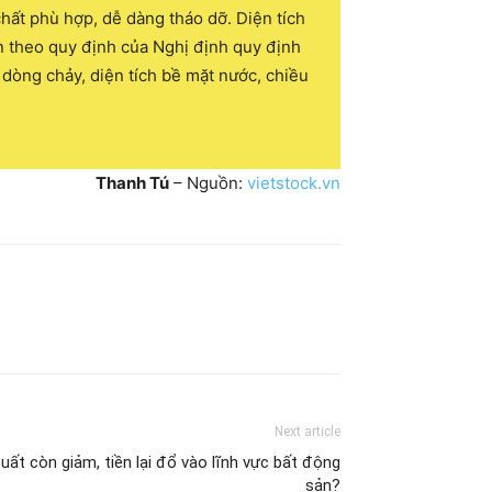
hất phù hợp, dễ dàng tháo dỡ. Diện tích
ện theo quy định của Nghị định quy định
i dòng chảy, diện tích bề mặt nước, chiều
Thanh Tú
– Nguồn:
vietstock.vn
Next article
 suất còn giảm, tiền lại đổ vào lĩnh vực bất động
sản?