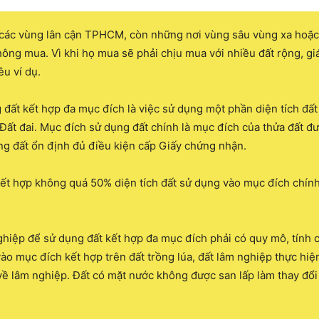
i các vùng lân cận TPHCM, còn những nơi vùng sâu vùng xa hoặ
hông mua. Vì khi họ mua sẽ phải chịu mua với nhiều đất rộng, gi
u ví dụ.
 đất kết hợp đa mục đích là việc sử dụng một phần diện tích đấ
 Đất đai. Mục đích sử dụng đất chính là mục đích của thửa đất đ
g đất ổn định đủ điều kiện cấp Giấy chứng nhận.
ết hợp không quá 50% diện tích đất sử dụng vào mục đích chính,
hiệp để sử dụng đất kết hợp đa mục đích phải có quy mô, tính c
ào mục đích kết hợp trên đất trồng lúa, đất lâm nghiệp thực hi
t về lâm nghiệp. Đất có mặt nước không được san lấp làm thay đổ