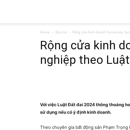
Viện
Home
Bản tin
Rộng cửa kinh doanh homestay, farm
nghiên
Rộng cửa kinh d
nghiệp theo Luậ
cứu
tin
học
Với việc Luật Đất đai 2024 thông thoáng h
sử dụng nếu có ý định kinh doanh.
và
Theo chuyên gia bất động sản Phạm Trọng 