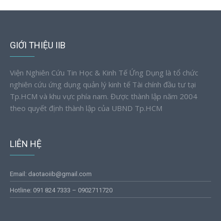
GIỚI THIỆU IIB
Viện Nghiên Cứu Tin Học & Kinh Tế Ứng Dụng là tổ chức
nghiên cứu ứng dụng quản lý kinh tế Tài chính đầu tư tại
Tp.HCM và khu vực phía nam. Được thành lập năm 2004
theo quyết định thành lập của UBND Tp.HCM
LIÊN HỆ
Email: daotaoiib@gmail.com
Hotline: 091 824 7333 – 0902711720