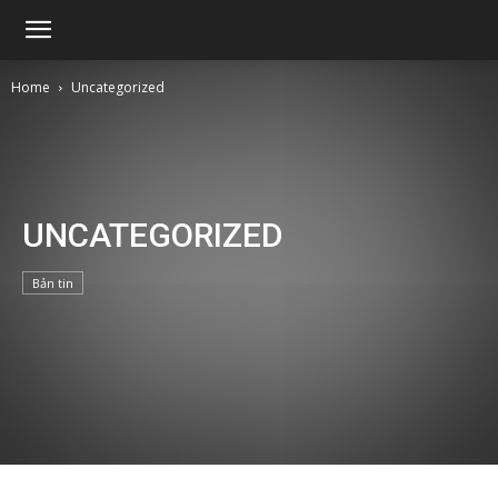
Viện
Home
Uncategorized
nghiên
cứu
UNCATEGORIZED
Bản tin
tin
học
và